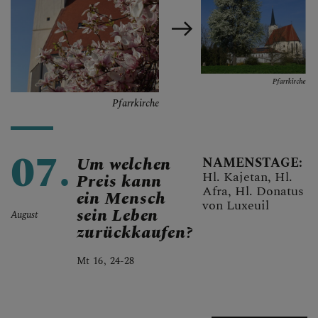
SAKRAMENTE/SAKRAM
ENTALIEN
Störche auf dem Kirchendach
Pfarrkirche Innenansicht
Annakapelle
Pfarrkirche
Pfarrkirche
Pfarrkirche
Pfarrkirche
Pfarrkirche
Pfarrkirche
lle
che
Pfarrkirche
KINDERLAGER
07.
Um welchen
NAMENSTAGE:
Hl. Kajetan, Hl.
Preis kann
Afra, Hl. Donatus
ein Mensch
TERMINE
von Luxeuil
sein Leben
August
zurückkaufen?
Mt 16, 24-28
FOTOGALERIE