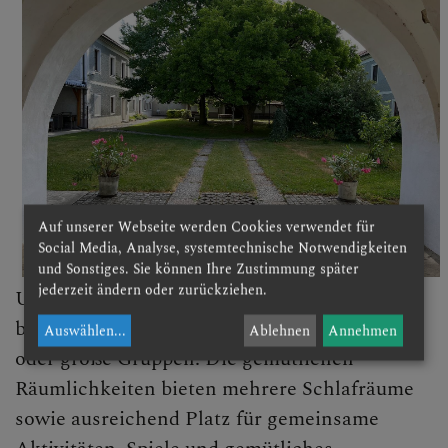
Auf unserer Webseite werden Cookies verwendet für
Social Media, Analyse, systemtechnische Notwendigkeiten
und Sonstiges. Sie können Ihre Zustimmung später
jederzeit ändern oder zurückziehen.
Unser Pfarrhof ist seit vielen Jahren ein
beliebter Ort für
Kinderlager
– ob für kleine
Auswählen
...
Ablehnen
Annehmen
oder große Gruppen. Die gemütlichen
Räumlichkeiten bieten mehrere Schlafräume
sowie ausreichend Platz für gemeinsame