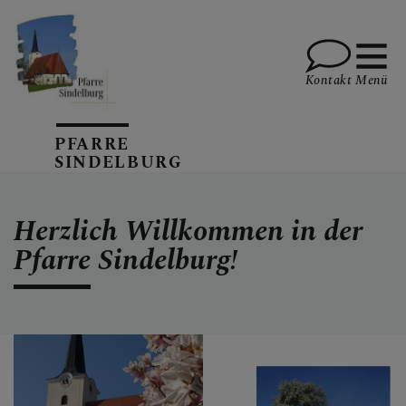
Kontakt
Menü
PFARRE
SINDELBURG
UNSERE
GEMEINSCHAFT
Herzlich Willkommen in der
Pfarre Sindelburg!
GOTTESDIENSTORDNUN
G
PFARRBLATT