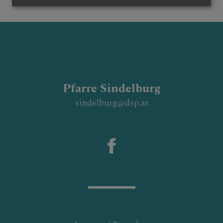
ENTALIEN
KINDERLAGER
Pfarre Sindelburg
TERMINE
sindelburg@dsp.at
FOTOGALERIE
PFARRLICHE GEBÄUDE