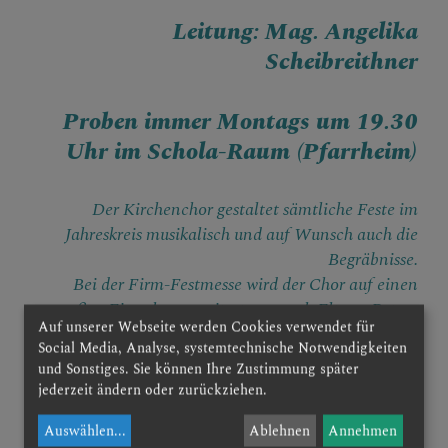
Leitung: Mag. Angelika
Ministranten
Scheibreithner
Schola
Proben immer Montags um 19.30
Kath. Bildungswerk
Uhr im Schola-Raum (Pfarrheim)
GOTTESDIENSTORDNUN
Der Kirchenchor gestaltet sämtliche Feste im
G
Jahreskreis musikalisch und auf Wunsch auch die
Begräbnisse.
Bei der Firm-Festmesse wird der Chor auf einen
großen Firmchor erweitert, wo auch Eltern, Paten,
PFARRBLATT
Auf unserer Webseite werden Cookies verwendet für
Verwandte und Andere mitsingen dürfen.
Social Media, Analyse, systemtechnische Notwendigkeiten
und Sonstiges. Sie können Ihre Zustimmung später
Einmal im Jahr gibt es als Belohnung einen
jederzeit ändern oder zurückziehen.
Kirchenchor-Ausflug.
SAKRAMENTE/SAKRAM
Auswählen
...
Ablehnen
Annehmen