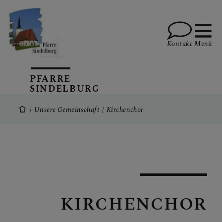
Kontakt
Menü
PFARRE
SINDELBURG
UNSERE
GEMEINSCHAFT
Unsere Gemeinschaft
Kirchenchor
Pfarrteam/Vorstand
Pfarrgemeinderat
Pfarrkirchenrat
Sozialkreis
KIRCHENCHOR
Kirchenchor